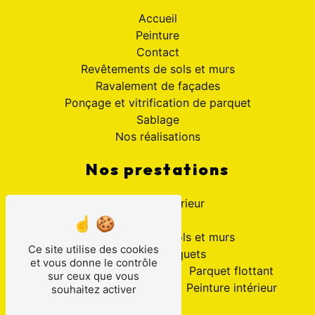
Accueil
Peinture
Contact
Revêtements de sols et murs
Ravalement de façades
Ponçage et vitrification de parquet
Sablage
Nos réalisations
Nos prestations
Peinture extérieur
Peinture
Revêtements de sols et murs
Ce site utilise des cookies
Ponçage parquets
et vous donne le contrôle
Ravalement en peinture
Parquet flottant
sur ceux que vous
Sablage
Peinture intérieur
souhaitez activer
Peintre