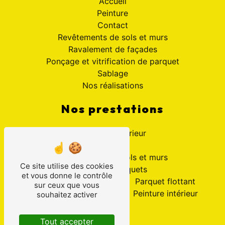
Accueil
Peinture
Contact
Revêtements de sols et murs
Ravalement de façades
Ponçage et vitrification de parquet
Sablage
Nos réalisations
Nos prestations
Peinture extérieur
Peinture
Revêtements de sols et murs
Ce site utilise des cookies
Ponçage parquets
et vous donne le contrôle
Ravalement en peinture
Parquet flottant
sur ceux que vous
Sablage
Peinture intérieur
souhaitez activer
Peintre
Peintre en bâtiment
Tout accepter